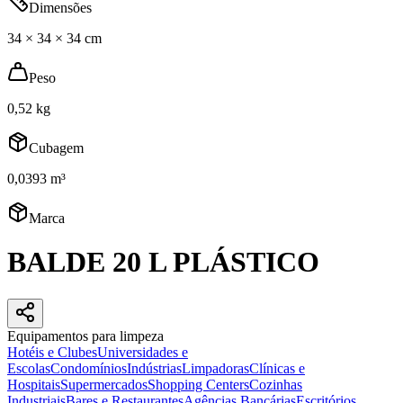
Dimensões
34 × 34 × 34 cm
Peso
0,52 kg
Cubagem
0,0393 m³
Marca
BALDE 20 L PLÁSTICO
Equipamentos para limpeza
Hotéis e Clubes
Universidades e
Escolas
Condomínios
Indústrias
Limpadoras
Clínicas e
Hospitais
Supermercados
Shopping Centers
Cozinhas
Industriais
Bares e Restaurantes
Agências Bancárias
Escritórios