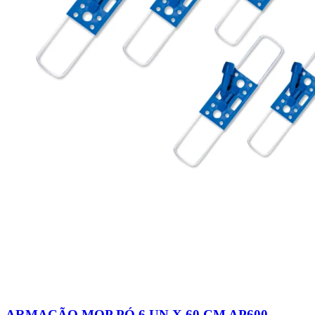
ARMAÇÃO MOP PÓ 6 UN X 60 CM AP600