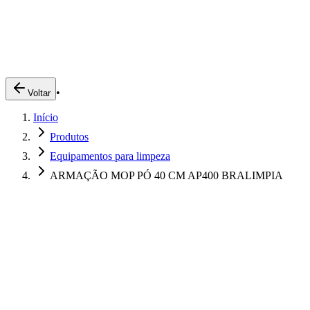
Produtos
Clientes
Descreva o que você está procurando
A Impakto
Pedidos Online
•
Voltar
Trabalhe Conosco
Início
Login
Produtos
Equipamentos para limpeza
ARMAÇÃO MOP PÓ 40 CM AP400 BRALIMPIA