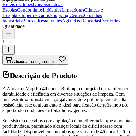
Hotéis e Clubes
Universidades e
Escolas
Condomínios
Indústrias
Limpadoras
Clínicas e
Hospitais
Supermercados
Shopping Centers
Cozinhas
Industriais
Bares e Restaurantes
Agências Bancárias
Escritórios
Quantidade
1
Adicionar ao orçamento
Descrição do Produto
A Armação Mop Pó 40 cm da Bralimpia é projetada para oferecer
durabilidade e eficiência em diversas situações de limpeza. Com
uma estrutura robusta em aço galvanizado e polipropileno de alta
resistência, este equipamento é ideal para fixação de refis mop pó,
suportando condições de trabalho exigentes.
Seu sistema de cabos com angulação é um diferencial que aumenta a
produtividade, permitindo alcançar locais de difícil acesso com
facilidade. Disponível em tamanhos que variam de 40 cm a 1,20 m,