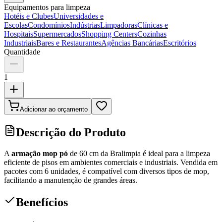
Equipamentos para limpeza
Hotéis e Clubes
Universidades e
Escolas
Condomínios
Indústrias
Limpadoras
Clínicas e
Hospitais
Supermercados
Shopping Centers
Cozinhas
Industriais
Bares e Restaurantes
Agências Bancárias
Escritórios
Quantidade
1
Adicionar ao orçamento
Descrição do Produto
A
armação mop pó
de 60 cm da Bralimpia é ideal para a limpeza
eficiente de pisos em ambientes comerciais e industriais. Vendida em
pacotes com 6 unidades, é compatível com diversos tipos de mop,
facilitando a manutenção de grandes áreas.
Benefícios