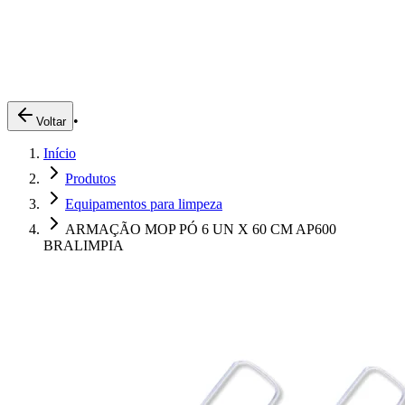
Produtos
Clientes
Descreva o que você está procurando
A Impakto
Pedidos Online
•
Voltar
Trabalhe Conosco
Início
Login
Produtos
Equipamentos para limpeza
ARMAÇÃO MOP PÓ 6 UN X 60 CM AP600
BRALIMPIA