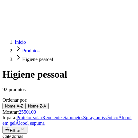
Produtos
Clientes
Descreva o que você está procurando
A Impakto
Pedidos Online
Trabalhe Conosco
Início
Produtos
Login
Higiene pessoal
Higiene pessoal
92
produtos
Ordenar por:
Nome A-Z
Nome Z-A
Mostrar:
25
50
100
Ir para:
Protetor solar
Repelentes
Sabonetes
Spray antisséptico
Álcool
em gel
Álcool espuma
Filtrar
Categorias