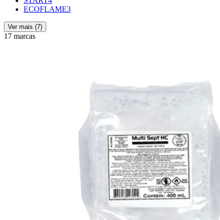
START
4
ECOFLAME
3
Ver mais (
7
)
17 marcas