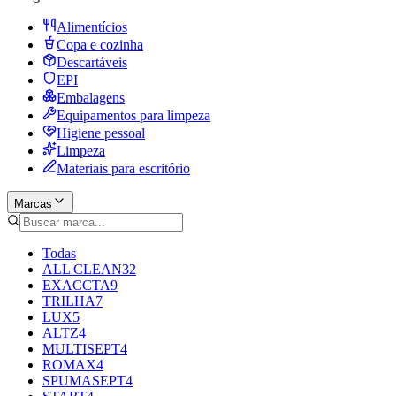
Alimentícios
Copa e cozinha
Descartáveis
EPI
Embalagens
Equipamentos para limpeza
Higiene pessoal
Limpeza
Materiais para escritório
Marcas
Todas
ALL CLEAN
32
EXACCTA
9
TRILHA
7
LUX
5
ALTZ
4
MULTISEPT
4
ROMAX
4
SPUMASEPT
4