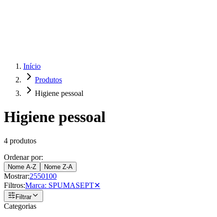
Produtos
Clientes
Descreva o que você está procurando
A Impakto
Pedidos Online
Trabalhe Conosco
Início
Produtos
Login
Higiene pessoal
Higiene pessoal
4
produtos
Ordenar por:
Nome A-Z
Nome Z-A
Mostrar:
25
50
100
Filtros:
Marca
:
SPUMASEPT
✕
Filtrar
Categorias