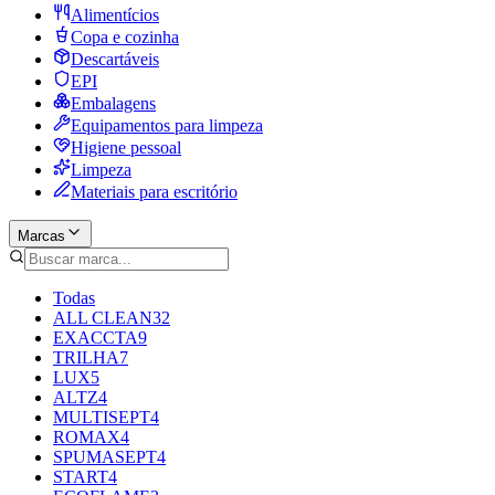
Alimentícios
Copa e cozinha
Descartáveis
EPI
Embalagens
Equipamentos para limpeza
Higiene pessoal
Limpeza
Materiais para escritório
Marcas
Todas
ALL CLEAN
32
EXACCTA
9
TRILHA
7
LUX
5
ALTZ
4
MULTISEPT
4
ROMAX
4
SPUMASEPT
4
START
4