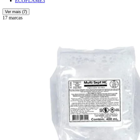
ECOFLAME
3
Ver mais (
7
)
17 marcas