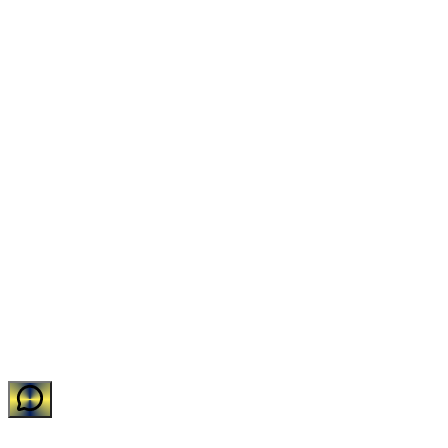
©
2026
Impakto Sistemas de Limpeza e Descartáveis LTDA
•
CNPJ:
11.588.752/0001-31
•
Todos os direitos reservados.
Desenvolvido com carinho pelo time de TI da Impakto