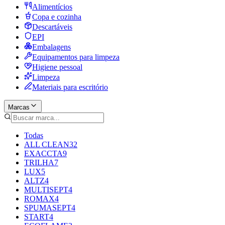
Alimentícios
Copa e cozinha
Descartáveis
EPI
Embalagens
Equipamentos para limpeza
Higiene pessoal
Limpeza
Materiais para escritório
Marcas
Todas
ALL CLEAN
32
EXACCTA
9
TRILHA
7
LUX
5
ALTZ
4
MULTISEPT
4
ROMAX
4
SPUMASEPT
4
START
4