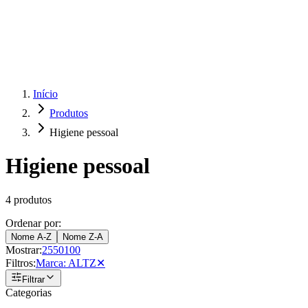
Produtos
Clientes
Descreva o que você está procurando
A Impakto
Pedidos Online
Trabalhe Conosco
Início
Produtos
Login
Higiene pessoal
Higiene pessoal
4
produtos
Ordenar por:
Nome A-Z
Nome Z-A
Mostrar:
25
50
100
Filtros:
Marca
:
ALTZ
✕
Filtrar
Categorias