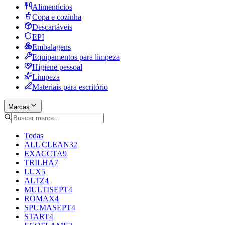
Alimentícios
Copa e cozinha
Descartáveis
EPI
Embalagens
Equipamentos para limpeza
Higiene pessoal
Limpeza
Materiais para escritório
Marcas
Todas
ALL CLEAN
32
EXACCTA
9
TRILHA
7
LUX
5
ALTZ
4
MULTISEPT
4
ROMAX
4
SPUMASEPT
4
START
4